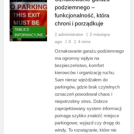
podziemnego –
funkcjonalność, która
chroni i porządkuje
TABLICE
administrator
2 miesiące
INFORMACYJNE
ago
0
4 mins
Oznakowanie garażu podziemnego
ma ogromny wpływ na
bezpieczeństwo, komfort
kierowców i organizację ruchu.
Sam nieraz wjeżdżałem do
parkingów, gdzie brak czytelnych
oznaczeń powodował chaos i
niepotrzebny stres. Dobrze
zaprojektowany system informacji
pomaga szybko znaleźć miejsce
parkingowe, wyjazd czy drogę do
windy. To rozwiązanie, które nie