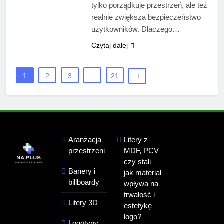
tylko porządkuje przestrzeń, ale też
realnie zwiększa bezpieczeństwo
użytkowników. Dlaczego…
Czytaj dalej
1
2
3
…
21
Aranżacja
Litery z
przestrzeni
MDF, PCV
czy stali –
Banery i
jak materiał
billboardy
wpływa na
trwałość i
Litery 3D
estetykę
logo?
Logotypy