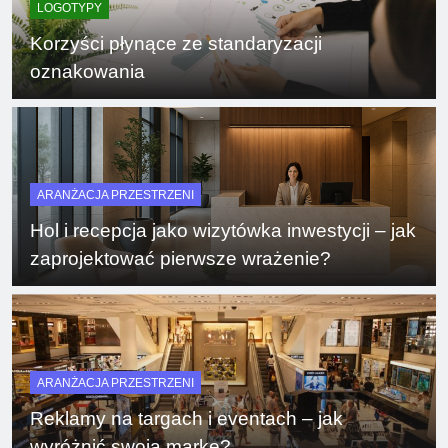
LOGOTYPY
Korzyści płynące ze standaryzacji
oznakowania
ARANŻACJA PRZESTRZENI
Hol i recepcja jako wizytówka inwestycji – jak
zaprojektować pierwsze wrażenie?
ARANŻACJA PRZESTRZENI
Reklamy na targach i eventach – jak
wyróżnić swoją markę?