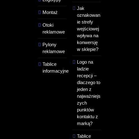
Jak
Montaż
oznakowan
ie strefy
Otoki
wejściowej
reklamowe
wpływa na
konwersję
Pylony
w sklepie?
reklamowe
Logo na
Tablice
ladzie
informacyjne
recepcji –
dlaczego to
jeden z
najważniejs
zych
punktów
kontaktu z
marką?
Tablice