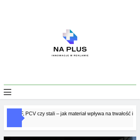
Skip
to
content
Na Plus
Innowacje W Reklamie
 MDF, PCV czy stali – jak materiał wpływa na trwałość i estetyk